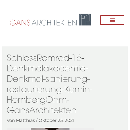
Zum
Inhalt
springen
SchlossRomrod-16-
Denkmalakademie-
Denkmal-sanierung-
restaurierung-Kamin-
HombergOhm-
GansArchitekten
Von
Matthias
/
Oktober 25, 2021