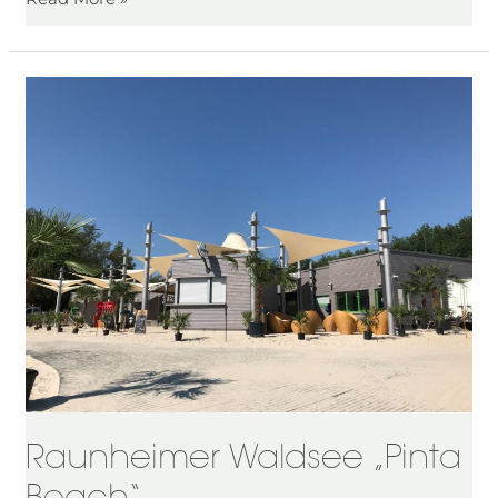
Raunheimer
Waldsee
„Pinta
Beach“
Raunheimer Waldsee „Pinta
Beach“