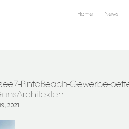
Home
News
ee7-PintaBeach-Gewerbe-oeffen
ansArchitekten
9, 2021