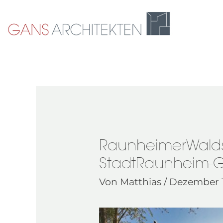
Zum
Inhalt
springen
RaunheimerWalds
StadtRaunheim-G
Von
Matthias
/
Dezember 1