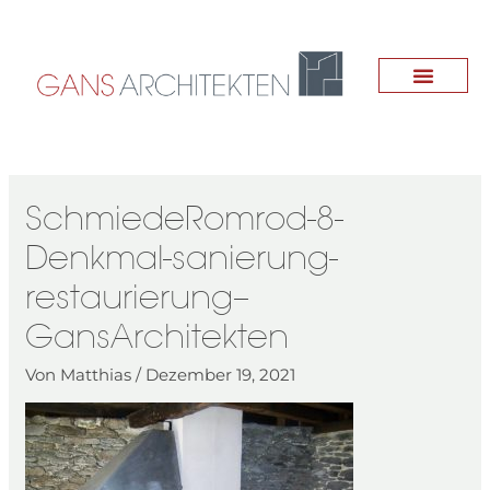
Zum
Inhalt
springen
SchmiedeRomrod-8-
Denkmal-sanierung-
restaurierung–
GansArchitekten
Von
Matthias
/
Dezember 19, 2021