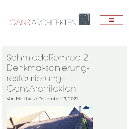
Zum
Inhalt
springen
SchmiedeRomrod-2-
Denkmal-sanierung-
restaurierung–
GansArchitekten
Von
Matthias
/
Dezember 19, 2021